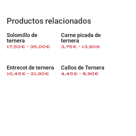
Productos relacionados
Solomillo de
Carne picada de
ternera
ternera
17,50
€
–
35,00
€
3,75
€
–
13,90
€
Entrecot de ternera
Callos de Ternera
10,45
€
–
21,90
€
4,45
€
–
8,90
€