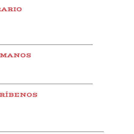
ARIO
 a sábado: 8:00 h – 15:00 h
 (tarde): 17:30 h – 20:30 h
ÁMANOS
7 24 65
RÍBENOS
carniceriapepi.es