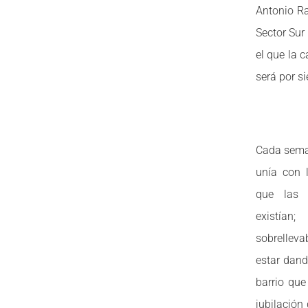
Antonio Ra
Sector Sur
el que la 
será por s
Cada sema
unía con 
que las 
existían
sobrellev
estar dand
barrio que
jubilación