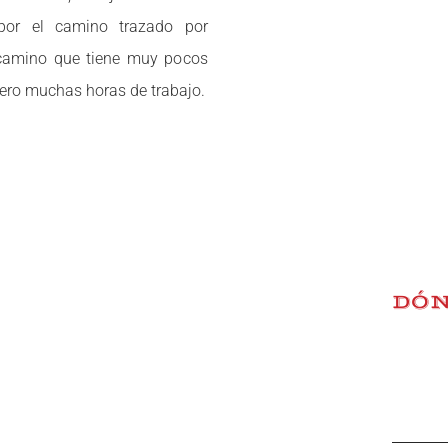
por el camino trazado por
 camino que tiene muy pocos
pero muchas horas de trabajo.
DÓ
C/ Escr
(esquin
14011 