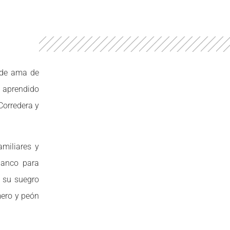
a de ama de
a aprendido
Corredera y
amiliares y
banco para
, su suegro
imero y peón