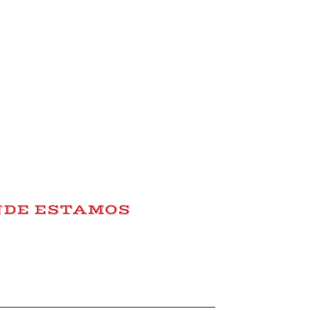
NDE ESTAMOS
itor Torquemada nº 2
a C/ Sta. Mª de Trassierra)
Córdoba