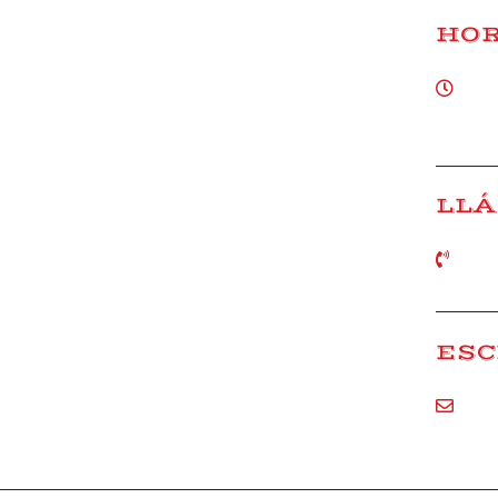
HOR
Lunes
Viernes
LL
957 2
ESC
info@